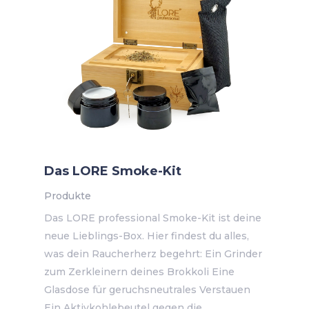
Das LORE Smoke-Kit
Produkte
Das LORE professional Smoke-Kit ist deine
neue Lieblings-Box. Hier findest du alles,
was dein Raucherherz begehrt: Ein Grinder
zum Zerkleinern deines Brokkoli Eine
Glasdose für geruchsneutrales Verstauen
Ein Aktivkohlebeutel gegen die