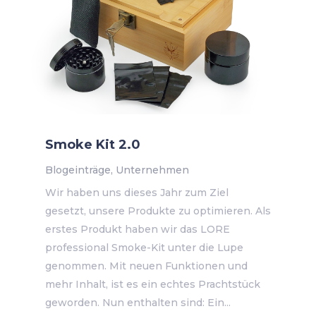
Smoke Kit 2.0
Blogeinträge
,
Unternehmen
Wir haben uns dieses Jahr zum Ziel
gesetzt, unsere Produkte zu optimieren. Als
erstes Produkt haben wir das LORE
professional Smoke-Kit unter die Lupe
genommen. Mit neuen Funktionen und
mehr Inhalt, ist es ein echtes Prachtstück
geworden. Nun enthalten sind: Ein...